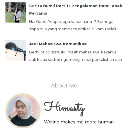
Peringatan ini m...
Cerita Bumil Part 1 : Pengalaman Hamil Anak
Pertama
Hai Good People, apa kabar hari ini? Semoga
siapa pun yang membaca artikel ini kamu selalu
dalam keadaan sehat ya! Dalam kesempatan ini
aku ...
Jadi Mahasiswa Komunikasi
Berhubung statusku masih mahasiswa, kayanya
asik kalau sedikit ngomongin soal perkuliahan dan
kesibukanku saat ini. Kuliah merupakan ru...
About Me
Himasty
Writing makes me more human