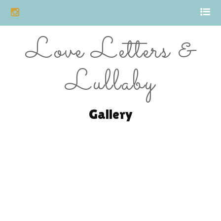
Love Letters &
Lullaby
Gallery