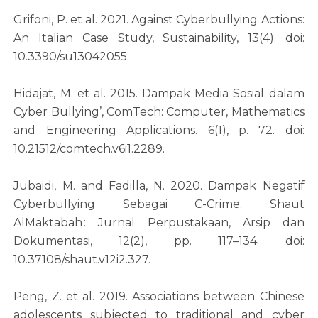
Grifoni, P. et al. 2021. Against Cyberbullying Actions:
An Italian Case Study, Sustainability, 13(4). doi:
10.3390/su13042055.
Hidajat, M. et al. 2015. Dampak Media Sosial dalam
Cyber Bullying’, ComTech: Computer, Mathematics
and Engineering Applications. 6(1), p. 72. doi:
10.21512/comtech.v6i1.2289.
Jubaidi, M. and Fadilla, N. 2020. Dampak Negatif
Cyberbullying Sebagai C-Crime. Shaut
AlMaktabah : Jurnal Perpustakaan, Arsip dan
Dokumentasi, 12(2), pp. 117–134. doi:
10.37108/shaut.v12i2.327.
Peng, Z. et al. 2019. Associations between Chinese
adolescents subjected to traditional and cyber