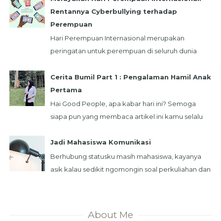
Rentannya Cyberbullying terhadap
Perempuan
Hari Perempuan Internasional merupakan
peringatan untuk perempuan di seluruh dunia
yang diperingati setiap tanggal 8 Maret.
Peringatan ini m...
Cerita Bumil Part 1 : Pengalaman Hamil Anak
Pertama
Hai Good People, apa kabar hari ini? Semoga
siapa pun yang membaca artikel ini kamu selalu
dalam keadaan sehat ya! Dalam kesempatan ini
aku ...
Jadi Mahasiswa Komunikasi
Berhubung statusku masih mahasiswa, kayanya
asik kalau sedikit ngomongin soal perkuliahan dan
kesibukanku saat ini. Kuliah merupakan ru...
About Me